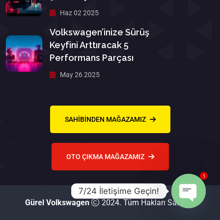
Haz 02 2025
Volkswagen’inize Sürüş
Keyfini Arttıracak 5
Performans Parçası
May 26 2025
SAHIBINDEN MAĞAZAMIZ
OTO ÇIKMA MAĞAZAMIZ
1
7/24 İletişime Geçin!
Gürel Volkswagen
2024. Tüm Hakları Saklıdır.
Open ch